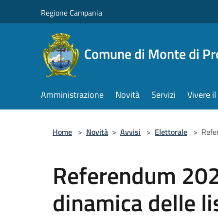
Salta al contenuto principale
Regione Campania
Comune di Monte di Pr
Amministrazione
Novità
Servizi
Vivere 
Home
>
Novità
>
Avvisi
>
Elettorale
>
Refe
Referendum 202
dinamica delle li