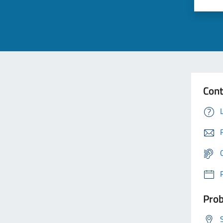
Cont
Prob