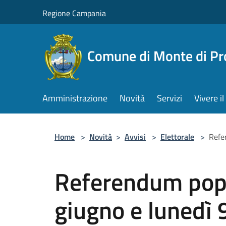
Salta al contenuto principale
Regione Campania
Comune di Monte di Pr
Amministrazione
Novità
Servizi
Vivere 
Home
>
Novità
>
Avvisi
>
Elettorale
>
Refe
Referendum popo
giugno e lunedì 