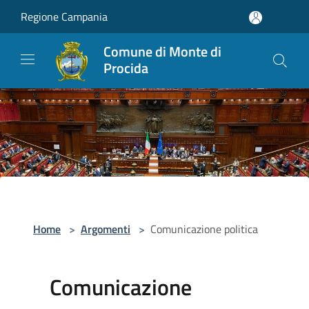
Salta al contenuto principale
Regione Campania
Comune di Monte di
Procida
Home
>
Argomenti
>
Comunicazione politica
Comunicazione