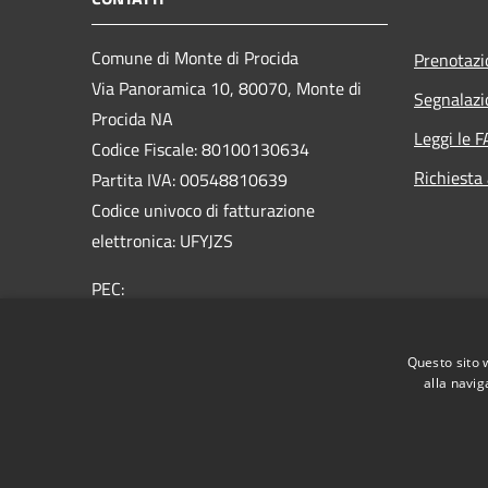
Comune di Monte di Procida
Prenotaz
Via Panoramica 10, 80070, Monte di
Segnalazi
Procida NA
Leggi le 
Codice Fiscale: 80100130634
Richiesta
Partita IVA: 00548810639
Codice univoco di fatturazione
elettronica: UFYJZS
PEC:
protocollo@pec.comune.montediprocida.na.it
Centralino Unico:
0818684211
Questo sito 
alla navig
RSS
Accessibilità
Privacy
Cookie
Mappa de