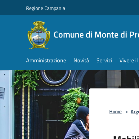
Salta al contenuto principale
Regione Campania
Comune di Monte di Pr
Amministrazione
Novità
Servizi
Vivere 
Home
>
Arg