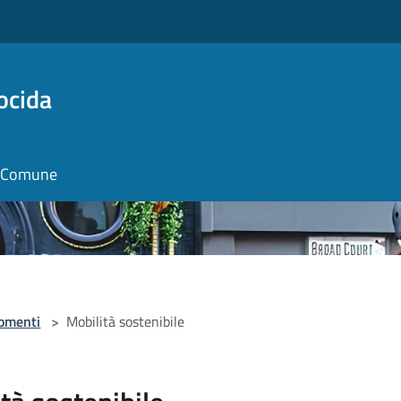
ocida
il Comune
omenti
>
Mobilità sostenibile