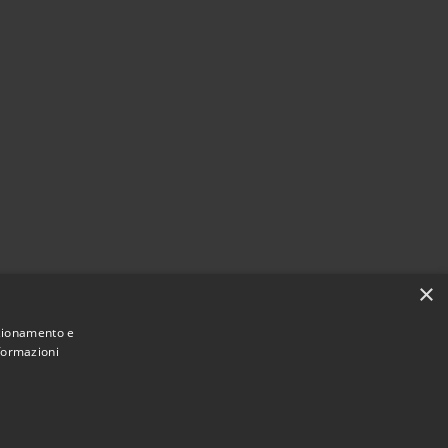
×
nzionamento e
nformazioni
Municipium
Accesso
 di Monte di Procida • Powered by
•