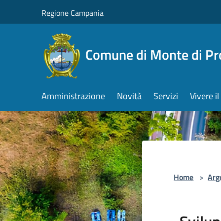
Salta al contenuto principale
Regione Campania
Comune di Monte di Pr
Amministrazione
Novità
Servizi
Vivere 
Home
>
Arg