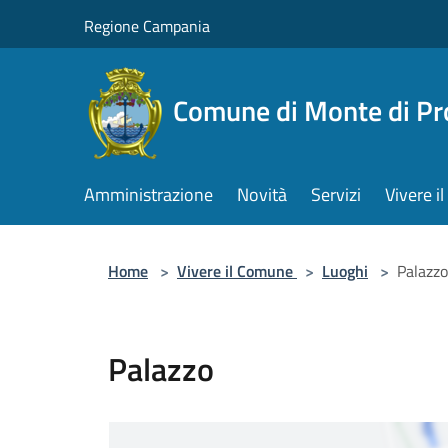
Salta al contenuto principale
Regione Campania
Comune di Monte di Pr
Amministrazione
Novità
Servizi
Vivere 
Home
>
Vivere il Comune
>
Luoghi
>
Palazzo
Palazzo