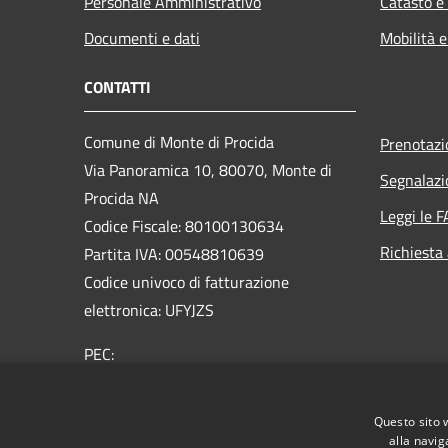
Personale Amministrativo
Catasto e
Documenti e dati
Mobilità e
CONTATTI
Comune di Monte di Procida
Prenotaz
Via Panoramica 10, 80070, Monte di
Segnalazi
Procida NA
Leggi le 
Codice Fiscale: 80100130634
Richiesta
Partita IVA: 00548810639
Codice univoco di fatturazione
elettronica: UFYJZS
PEC:
protocollo@pec.comune.montediprocida.na.it
Centralino Unico:
0818684211
Questo sito 
alla navig